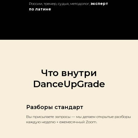
России, тренер, судья, методолог,
эксперт
по латине
Что внутри
DanceUpGrade
Разборы стандарт
Вы присылаете запросы — мы делаем открытые разборы
каждую неделю + ежемесячный Zoom.