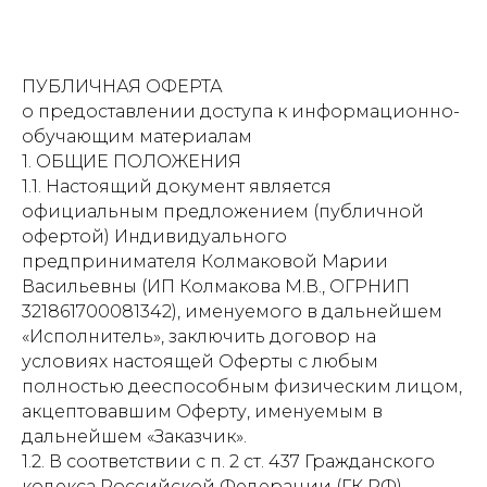
ПУБЛИЧНАЯ ОФЕРТА
о предоставлении доступа к информационно-
обучающим материалам
1. ОБЩИЕ ПОЛОЖЕНИЯ
1.1. Настоящий документ является
официальным предложением (публичной
офертой) Индивидуального
предпринимателя Колмаковой Марии
Васильевны (ИП Колмакова М.В., ОГРНИП
321861700081342), именуемого в дальнейшем
«Исполнитель», заключить договор на
условиях настоящей Оферты с любым
полностью дееспособным физическим лицом,
акцептовавшим Оферту, именуемым в
дальнейшем «Заказчик».
1.2. В соответствии с п. 2 ст. 437 Гражданского
кодекса Российской Федерации (ГК РФ)